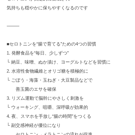
気持ちも穏やかに保ちやすくなるのです
⸻
■セロトニンを“腸で育てる”ための4つの習慣
1. 発酵食品を“毎日、少しずつ”
└ 納豆、味噌、ぬか漬け、ヨーグルトなどを習慣に
2. 水溶性食物繊維とオリゴ糖を積極的に
└ ごぼう・海藻・玉ねぎ・大豆製品などで
善玉菌のエサを確保
3. リズム運動で脳幹にやさしく刺激を
└ ウォーキング、咀嚼、深呼吸が効果的
4. 夜、スマホを手放し“腸の時間”をつくる
└ 副交感神経が優位になり
セロトニン→メラトニンの流れが促進