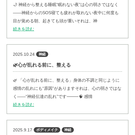
⁡🌙 神経から整える睡眠⁡“眠れない夜”は心の弱さではなく
――神経からのSOS⁡寝ても疲れが取れない夜中に何度も
目が覚める朝、起きても頭が重い⁡それは、神
続きを読む
2025.10.24
神経
🌿心が乱れる前に、整える
⁡🌿 「心が乱れる前に、整える」⁡身体の不調と同じように
感情の乱れにも“原因”があります⁡それは、心の弱さではな
く――“神経伝達の乱れ”です⁡⸻⁡🧠 感情
続きを読む
2025.9.17
ボディメイク
神経