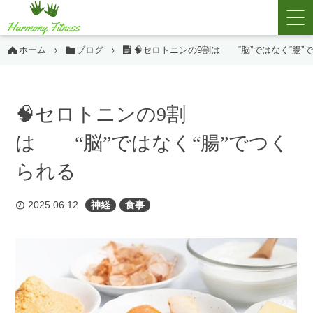
ホーム
ブログ
🧠セロトニンの9割は “脳”ではなく“腸”
🧠セロトニンの9割
は “脳”ではなく“腸”でつく
られる
2025.06.12
神経
食事